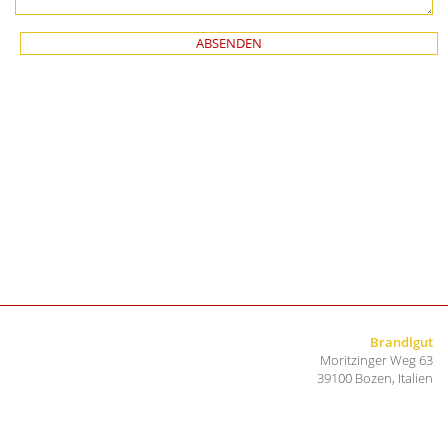
Brandlgut
Moritzinger Weg 63
39100 Bozen, Italien
Mobil
+39 349 2134607
Mail
info@brandlgut.com